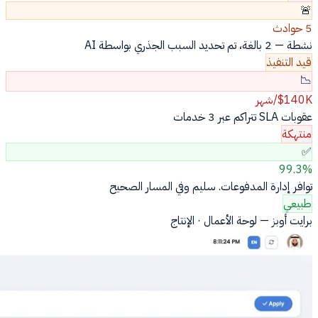
🚨
5 حوادث
نشطة — 2 بالغة، تم تحديد السبب الجذري بواسطة AI
قيد التنفيذ
📉
$140K/شهر
عقوبات SLA تتراكم عبر 3 خدمات
منتهكة
✅
99.3%
توافر إدارة المدفوعات. سليم وفي المسار الصحيح
طبيعي
برايت أوبز — لوحة الأعمال · الإنتاج